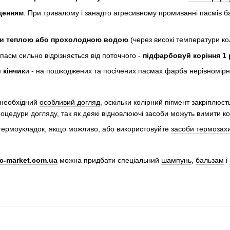
щенням
. При тривалому і занадто агресивному промиванні пасмів ба
ки теплою або прохолодною водою
(через високі температури ко
пасм сильно відрізняється від поточного -
підфарбовуй коріння 1 р
 кінчик
и - на пошкоджених та посічених пасмах фарба нерівномірно
 необхідний
особливий догляд
, оскільки колірний пігмент закріплюєт
роцедури догляду, так як деякі відновлюючі засоби можуть вимити ко
 термоукладок, якщо можливо, або використовуйте
засоби термозах
c-market.com.ua
можна придбати спеціальний
шампунь
,
бальзам
і