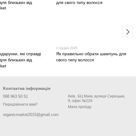
2 грудня 2025
одарунки, які справді
Як правильно обрати шампунь для
 для близьких від
свого типу волосся
ket
Контактна інформація
098 963 50 51
Київ , БЦ Маяк, вулиця Сирецька,
9, офис №229
Передзвонити вам?
Мапа проїзду
organicmarket2015@gmail.com