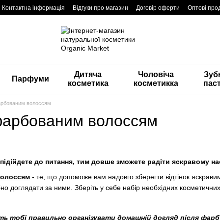
Контактна інформація
Відгуки про магазин
Договір оферти
Оптові про
Дитяча
Чоловіча
Зуб
Парфуми
косметика
косметикка
пас
арбованим волоссям
фарбованим волоссям
підійдете до питання, тим довше зможете радіти яскравому н
волоссям
- те, що допоможе вам надовго зберегти відтінок яскрави
бно доглядати за ними. Зберіть у себе набір необхідних косметичних
ять тобі правильно організувати домашній догляд
після фарб