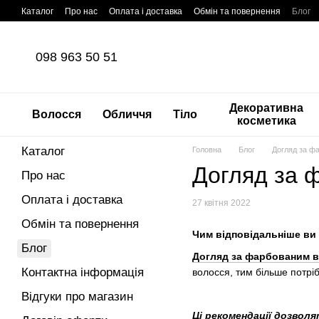
Перейти до основного контенту
Каталог
Про нас
Оплата і доставка
Обмін та повернення
Блог
098 963 50 51
Декоративна
Волосся
Обличчя
Тіло
косметика
Каталог
Головна
Блог
Догляд за ф
Догляд за 
Про нас
Оплата і доставка
27 квітня 2022
Обмін та повернення
Чим відповідальніше ви 
Блог
Догляд за фарбованим 
Контактна інформація
волосся, тим більше потрі
Відгуки про магазин
Ці рекомендації дозвол