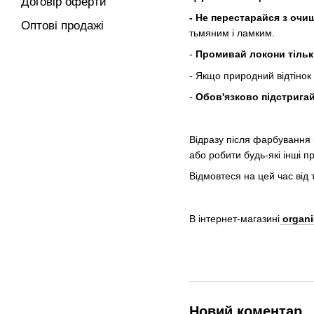
Договір оферти
- Не перестарайся з очи
Оптові продажі
тьмяним і ламким.
-
Промивай локони тіль
- Якщо природний відтінок 
-
Обов'язково підстригай
Відразу після фарбування
або робити будь-які інші п
Відмовтеся на цей час від
В інтернет-магазині
organi
Новий коментар