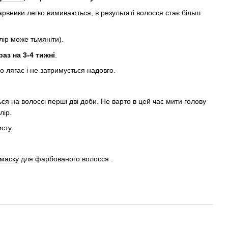
рвники легко вимиваються, в результаті волосся стає більш
лір може тьмяніти).
аз на 3-4 тижні
.
 лягає і не затримується надовго.
ься на волоссі перші дві доби. Не варто в цей час мити голову
лір.
исту
.
маску
для фарбованого волосся .