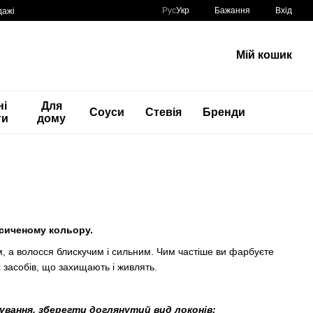
Рус
Укр
Бажання
Вхід
дажі
Мій кошик
ні
Для
Соуси
Стевія
Бренди
ти
дому
асиченому кольору.
м, а волосся блискучим і сильним. Чим частіше ви фарбуєте
 засобів, що захищають і живлять.
ування
, зберегти доглянутий вид локонів: