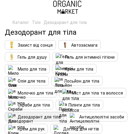
Каталог
Тіло
Дезодорант для тіла
Дезодорант для тіла
Захист від сонця
Автозасмага
Гель для душу
Гель для інтимної гігієни
Мило для тіла
Крем для тіла
Олія для тела
Лосьйон для тіла
Молочко для тіла
Міст для тіла та волосся
Скраби для тіла
Пілінги для тіла
Дезодорант для тіла
Антицелюлітні засоби
Крем для рук
Догляд для нігтів