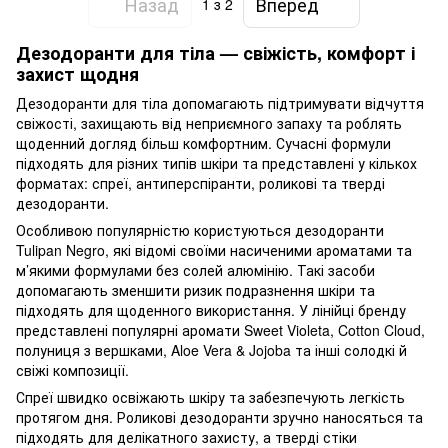
Назад
Вперед
1
з 2
Дезодоранти для тіла — свіжість, комфорт і
захист щодня
Дезодоранти для тіла допомагають підтримувати відчуття
свіжості, захищають від неприємного запаху та роблять
щоденний догляд більш комфортним. Сучасні формули
підходять для різних типів шкіри та представлені у кількох
форматах: спреї, антиперспіранти, роликові та тверді
дезодоранти.
Особливою популярністю користуються дезодоранти
Tulipan Negro, які відомі своїми насиченими ароматами та
м’якими формулами без солей алюмінію. Такі засоби
допомагають зменшити ризик подразнення шкіри та
підходять для щоденного використання. У лінійці бренду
представлені популярні аромати Sweet Violeta, Cotton Cloud,
полуниця з вершками, Aloe Vera & Jojoba та інші солодкі й
свіжі композиції.
Спреї швидко освіжають шкіру та забезпечують легкість
протягом дня. Роликові дезодоранти зручно наносяться та
підходять для делікатного захисту, а тверді стіки