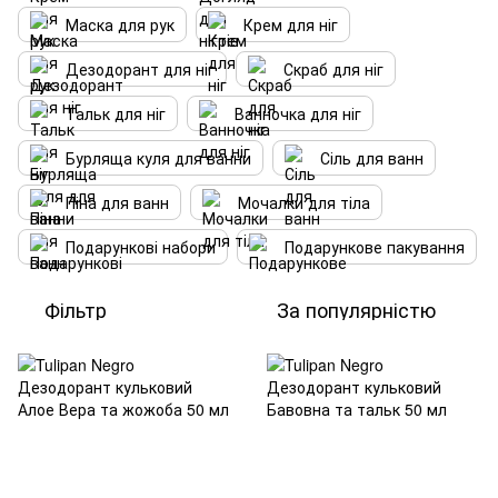
Маска для рук
Крем для ніг
Дезодорант для ніг
Скраб для ніг
Тальк для ніг
Ванночка для ніг
Бурляща куля для ванни
Сіль для ванн
Піна для ванн
Мочалки для тіла
Подарункові набори
Подарункове пакування
Фільтр
За популярністю