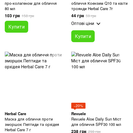
про-колагеном для обличчя
обличчя Коензим Q10 та квіти
80 мл
троянди Herbal Care 7г
103 грн
44 грн
158 грн
59 грн
Оптові ціни
Купити
Купити
−20%
Herbal Care
Revuele
Маска для обличчя проти
Revuele Aloe Daily Sun Міст
зморшок Пептиди та орхідея
для обличчя SPF30 100 мл
Herbal Care 7 г
238 грн
298 грн