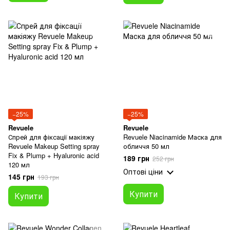
−25%
−25%
Revuele
Revuele
Спрей для фіксації макіяжу
Revuele Niacinamide Маска для
Revuele Makeup Setting spray
обличчя 50 мл
Fix & Plump + Hyaluronic acid
189 грн
252 грн
120 мл
Оптові ціни
145 грн
193 грн
Купити
Купити