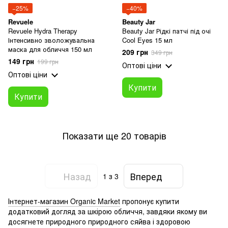
−25%
−40%
Revuele
Beauty Jar
Revuele Hydra Therapy
Beauty Jar Рідкі патчі під очі
Інтенсивно зволожувальна
Cool Eyes 15 мл
маска для обличчя 150 мл
209 грн
349 грн
149 грн
199 грн
Оптові ціни
Оптові ціни
Купити
Купити
Показати ще 20 товарів
Назад
Вперед
1
з 3
Інтернет-магазин Organic Market
пропонує купити
додатковий догляд за шкірою обличчя, завдяки якому ви
досягнете природного природного сяйва і здоровою