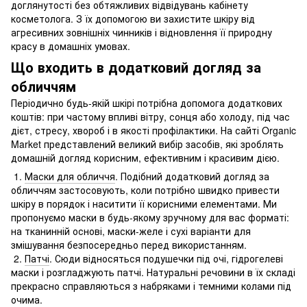
доглянутості без обтяжливих відвідувань кабінету
косметолога. З їх допомогою ви захистите шкіру від
агресивних зовнішніх чинників і відновлення її природну
красу в домашніх умовах.
Що входить в додатковий догляд за
обличчям
Періодично будь-якій шкірі потрібна допомога додаткових
коштів: при частому впливі вітру, сонця або холоду, під час
дієт, стресу, хвороб і в якості профілактики. На сайті Organic
Market представлений великий вибір засобів, які зроблять
домашній догляд корисним, ефективним і красивим дією.
1.
Маски для обличчя
. Подібний додатковий догляд за
обличчям застосовують, коли потрібно швидко привести
шкіру в порядок і наситити її корисними елементами. Ми
пропонуємо маски в будь-якому зручному для вас форматі:
на тканинній основі, маски-желе і сухі варіанти для
змішування безпосередньо перед використанням.
2.
Патчі
. Сюди відносяться подушечки під очі, гідрогелеві
маски і розгладжують патчі. Натуральні речовини в їх складі
прекрасно справляються з набряками і темними колами під
очима.