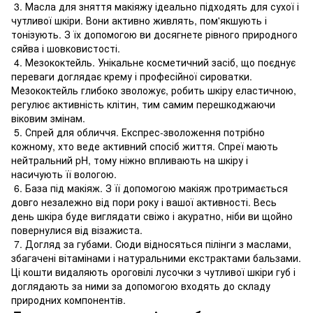
3. Масла для зняття макіяжу ідеально підходять для сухої і
чутливої ​​шкіри. Вони активно живлять, пом'якшують і
тонізують. З їх допомогою ви досягнете рівного природного
сяйва і шовковистості.
4. Мезококтейль. Унікальне косметичний засіб, що поєднує
переваги доглядає крему і професійної сироватки.
Мезококтейль глибоко зволожує, робить шкіру еластичною,
регулює активність клітин, тим самим перешкоджаючи
віковим змінам.
5. Спрей для обличчя. Експрес-зволоження потрібно
кожному, хто веде активний спосіб життя. Спреї мають
нейтральний pH, тому ніжно впливають на шкіру і
насичують її вологою.
6. База під макіяж. З її допомогою макіяж протримається
довго незалежно від пори року і вашої активності. Весь
день шкіра буде виглядати свіжо і акуратно, ніби ви щойно
повернулися від візажиста.
7. Догляд за губами. Сюди відносяться пілінги з маслами,
збагачені вітамінами і натуральними екстрактами бальзами.
Ці кошти видаляють ороговілі лусочки з чутливої ​​шкіри губ і
доглядають за ними за допомогою входять до складу
природних компонентів.