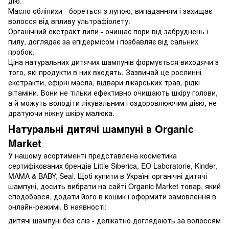
дію.
Масло обліпихи - бореться з лупою, випаданням і захищає
волосся від впливу ультрафіолету.
Органічний екстракт липи - очищає пори від забруднень і
пилу, доглядає за епідермісом і позбавляє від сальних
пробок.
Ціна натуральних дитячих шампунів формується виходячи з
того, які продукти в них входять. Зазвичай це рослинні
екстракти, ефірні масла, відвари лікарських трав, рідкі
вітаміни. Вони не тільки ефективно очищають шкіру голови,
а й можуть володіти лікувальним і оздоровлюючим дією, не
дратуючи ніжну шкіру малюка.
Натуральні дитячі шампуні в Organic
Market
У нашому асортименті представлена ​​косметика
сертифікованих брендів Little Siberica, EO Laboratorie, Kinder,
MAMA & BABY, Seal. Щоб купити в Україні органічні дитячі
шампуні, досить вибрати на сайті Organic Market товар, який
сподобався, додати його в кошик і оформити замовлення в
онлайн-режимі. В наявності:
дитячі шампуні без сліз - делікатно доглядають за волоссям