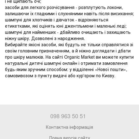
і не щипають очі;
засоби для легкого розчісування - розплутують локони,
залишаючи їх гладкими і слухняними навіть після висихання;
шампуні для хлопчиків і дівчаток - відрізняються
етикетками, які оцінять юні джентльмени і маленькі леді;
шампуні для найменших - дбайливо очищають і захищають
ніжну шкіру. Дозволені з народження.
Вибирайте якісні засоби, які будуть не тільки справлятися зі
своїм головним призначенням, а й ніжно доглядати і дбати
про шкіру малюків. На сайті Organic Market ви можете купити
натуральні дитячі шампуні онлайн і отримати замовлення
будь-яким зручним способом: у відділенні «Нової пошти»,
самовивозом з пункту видачі або кур'єром по Києву.
098 963 50 51
Контактна інформація
Повна версія сайту