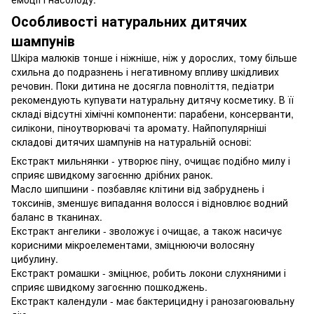
Особливості натуральних дитячих
шампунів
Шкіра малюків тонше і ніжніше, ніж у дорослих, тому більше
схильна до подразнень і негативному впливу шкідливих
речовин. Поки дитина не досягла повноліття, педіатри
рекомендують купувати натуральну дитячу косметику. В її
складі відсутні хімічні компоненти: парабени, консерванти,
силікони, піноутворювачі та аромату. Найпопулярніші
складові дитячих шампунів на натуральній основі:
Екстракт мильнянки - утворює піну, очищає подібно милу і
сприяє швидкому загоєнню дрібних ранок.
Масло шипшини - позбавляє клітини від забруднень і
токсинів, зменшує випадання волосся і відновлює водний
баланс в тканинах.
Екстракт ангелики - зволожує і очищає, а також насичує
корисними мікроелементами, зміцнюючи волосяну
цибулину.
Екстракт ромашки - зміцнює, робить локони слухняними і
сприяє швидкому загоєнню пошкоджень.
Екстракт календули - має бактерицидну і ранозагоювальну