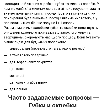
господині, а й якісних скребків, губок та миючих засобів. У
комплексній дії з миючим складом ці пристосування здатні
значно полегшити миття посуду. Всего за кілька хвилин
прибирання буде виконане, посуд сяятиме чистотою, а у
вас залишиться більше часу на інші справи.
Разом з миючими засобами губки та скребки полегшують
очищення кухонного приладдя від засохлого жиру та
забруднень, скорочують час цього процесу. Вони бувають
різних видів для будь-яких поверхонь:
універсальні (середнього та великого розміру)
з хвилястою поверхнею
для тефлонових покриттів
целюлозні
металеві
целюлозні з абразивом
для ванної
Часто задаваемые вопросы —
Губки и скребки