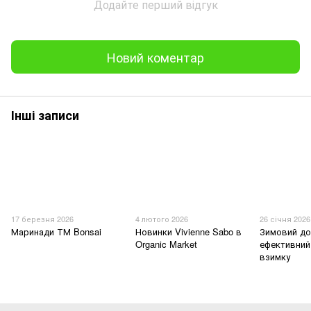
Додайте перший відгук
Новий коментар
Інші записи
17 березня 2026
4 лютого 2026
26 січня 2026
Маринади ТМ Bonsai
Новинки Vivienne Sabo в
Зимовий до
Organic Market
ефективний
взимку