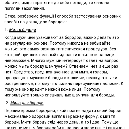
обличчі, якщо і притягне до себе погляди, то явно не
погляди захоплення.
Отже, розберемо функції і способи застосування основних
засобів по догляду за бородою:
1.
Миття бороди
Когда мужчины ухаживают за бородой, важно делать это
на регулярной основе. Поэтому никогда не забывайте
мытье: это самая важная гигиеническая процедура, без
которой привлекательный вид растительности на лице
невозможен. Многих мужчин интересует ответ на вопрос,
можно мыть бороду шампунем? Отвечаем: нет и еще раз
нет! Средство, предназначенное для мытья головы,
превращает мужские бороды в колючие, неаккуратные и
растрепанные, потому что сильно пересушивает волоски. К
тому же оно вредит нежной коже лица. Поэтому
используйте только специальные шампуни для бороды.
2.
Мило для бороди
Першим кроком бороданя, який прагне надати своїй бороді
максимально здоровий вигляд і красиву форму, є
миття
бороди
.
Мити бороду слід через день, а то і два. Тому що
щоденне миття бороди робить волосся жорсткіше і вимиває