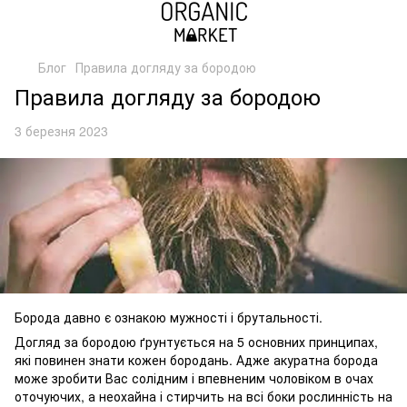
Блог
Правила догляду за бородою
Правила догляду за бородою
3 березня 2023
Борода давно є ознакою мужності і брутальності.
Догляд за бородою ґрунтується на 5 основних принципах,
які повинен знати кожен бородань. Адже акуратна борода
може зробити Вас солідним і впевненим чоловіком в очах
оточуючих, а неохайна і стирчить на всі боки рослинність на