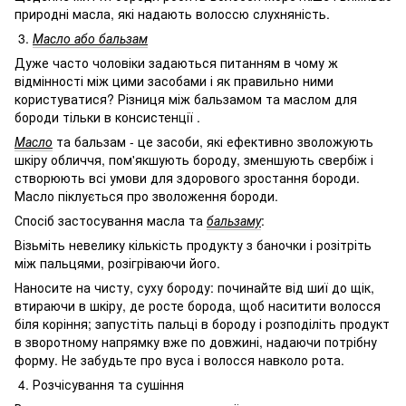
природні масла, які надають волоссю слухняність.
3.
Масло або бальзам
Дуже часто чоловіки задаються питанням в чому ж
відмінності між цими засобами і як правильно ними
користуватися? Різниця між бальзамом та маслом для
бороди тільки в консистенції .
Масло
та бальзам - це засоби, які ефективно зволожують
шкіру обличчя, пом'якшують бороду, зменшують свербіж і
створюють всі умови для здорового зростання бороди.
Масло піклується про зволоження бороди.
Спосіб застосування масла та
бальзаму
:
Візьміть невелику кількість продукту з баночки і розітріть
між пальцями, розігріваючи його.
Наносите на чисту, суху бороду: починайте від шиї до щік,
втираючи в шкіру, де росте борода, щоб наситити волосся
біля коріння; запустіть пальці в бороду і розподіліть продукт
в зворотному напрямку вже по довжині, надаючи потрібну
форму. Не забудьте про вуса і волосся навколо рота.
4. Розчісування та сушіння