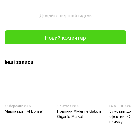
Додайте перший відгук
Новий коментар
Інші записи
17 березня 2026
4 лютого 2026
26 січня 2026
Маринади ТМ Bonsai
Новинки Vivienne Sabo в
Зимовий до
Organic Market
ефективний
взимку