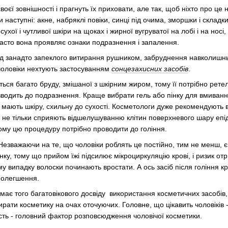
воєї зовнішності і прагнуть їх приховати, але так, щоб ніхто про ц
 наступні: акне, набряклі повіки, синці під очима, зморшки і складк
ухої і чутливої шкіри на щоках і жирної вугруватої на лобі і на носі,
 часто вона проявляє ознаки подразнення і запалення.
від занадто запеклого витирання рушником, забруднення навколишн
чоловіки нехтують застосуванням
сонцезахисних засобів
.
ється багато бруду, змішаної з шкірним жиром, тому її потрібно ре
зводить до подразнення. Краще вибрати гель або пінку для вмиван
 мають шкіру, схильну до сухості. Косметологи дуже рекомендують в
и не тільки сприяють відшелушуванню клітин поверхневого шару епі
тому цю процедуру потрібно проводити до гоління.
 Незважаючи на те, що чоловіки роблять це постійно, тим не менш, є
нку, тому що прийом їжі підсилює мікроциркуляцію крові, і ризик от
му випадку волоски починають вростати. А ось засіб після гоління 
полегшення.
має того багатовікового досвіду використання косметичних засобів, 
ирати косметику на очах оточуючих. Головне, що цікавить чоловіків 
ість - головний фактор розповсюдження чоловічої косметики.