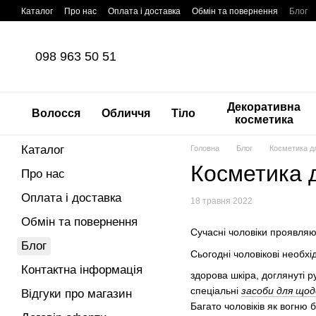
Перейти до основного контенту
Каталог
Про нас
Оплата і доставка
Обмін та повернення
Блог
098 963 50 51
Декоративна
Волосся
Обличчя
Тіло
косметика
Каталог
Головна
Блог
Косметика дл
Косметика д
Про нас
Оплата і доставка
18 травня 2022
Обмін та повернення
Сучасні чоловіки проявляю
Блог
Сьогодні чоловікові необхі
Контактна інформація
здорова шкіра, доглянуті р
спеціальні
засоби для що
Відгуки про магазин
Багато чоловіків як вогню 