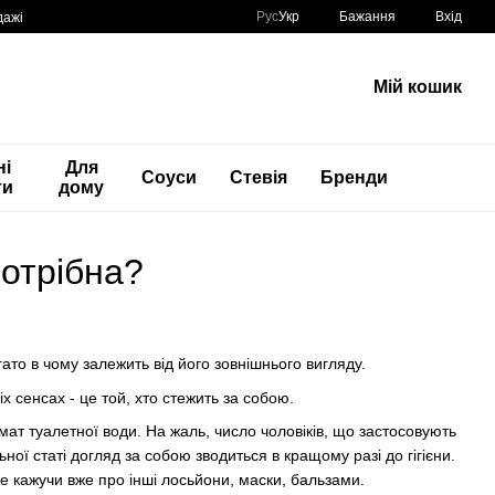
Рус
Укр
Бажання
Вхід
дажі
Мій кошик
ні
Для
Соуси
Стевія
Бренди
ти
дому
потрібна?
гато в чому залежить від його зовнішнього вигляду.
х сенсах - це той, хто стежить за собою.
ромат туалетної води. На жаль, число чоловіків, що застосовують
ної статі догляд за собою зводиться в кращому разі до гігієни.
е кажучи вже про інші лосьйони, маски, бальзами.