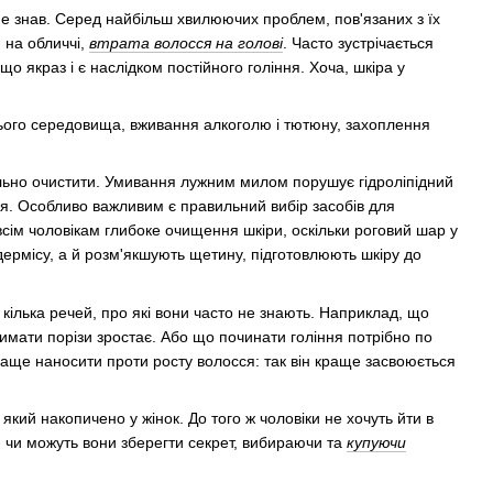
е не знав. Серед найбільш хвилюючих проблем, пов'язаних з їх
и на обличчі,
втрата волосся на голові
. Часто зустрічається
 що якраз і є наслідком постійного гоління. Хоча, шкіра у
ього середовища, вживання алкоголю і тютюну, захоплення
тельно очистити. Умивання лужним милом порушує гідроліпідний
ня. Особливо важливим є правильний вибір засобів для
сім чоловікам глибоке очищення шкіри, оскільки роговий шар у
дермісу, а й розм'якшують щетину, підготовлюють шкіру до
 кілька речей, про які вони часто не знають. Наприклад, що
римати порізи зростає. Або що починати гоління потрібно по
краще наносити проти росту волосся: так він краще засвоюється
який накопичено у жінок. До того ж чоловіки не хочуть йти в
- чи можуть вони зберегти секрет, вибираючи та
купуючи