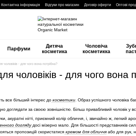
Контактна інформація
Відгуки про магазин
Договір оферти
Оптові про
Дитяча
Чоловіча
Зуб
Парфуми
косметика
косметикка
пас
я чоловіків - для чого вона потрібна?
ля чоловіків - для чого вона 
ть все більший інтерес до
косметики
. Образ успішного чоловіка ба
дно доглядати за своєю зовнішністю. Більш привабливий чоловік у всі
уки, акуратні нігті, приємний колір обличчя, і, звичайно ж, легкий а
денного догляду
досі мізерно мало. Для більшості представників силь
бояться пропозицій скористатися
кремом для обличчя
або для рук, н