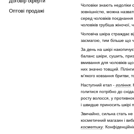
Договір оферти
Чоловіки знають недоліки с
Оптові продажі
зовнішністю, можна назвати
серед чоловіків поєднання с
чоловіків грубіша жіночої,
Чоловіча шкіра страждає 
засмагою, тим більше що 
За день на шкірі накопичу
баланс шкіри, сушить, при
вмивання для чоловіків що
них значно товщий. Пілінг
м'якого ковзання бритви, 
Наступний етап -
гоління
.
голитися потрібно до сніда
росту волосся, у противно
і швидше приносить шкірі 
Звичайно, сильна стать не 
косметичний магазин і виб
косметику
. Конфіденційн