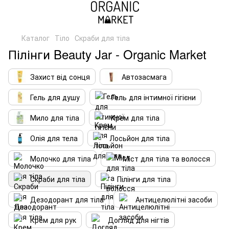
Каталог
Тіло
Скраби для тіла
Пілінги Beauty Jar - Organic Market
Захист від сонця
Автозасмага
Гель для душу
Гель для інтимної гігієни
Мило для тіла
Крем для тіла
Олія для тела
Лосьйон для тіла
Молочко для тіла
Міст для тіла та волосся
Скраби для тіла
Пілінги для тіла
Дезодорант для тіла
Антицелюлітні засоби
Крем для рук
Догляд для нігтів