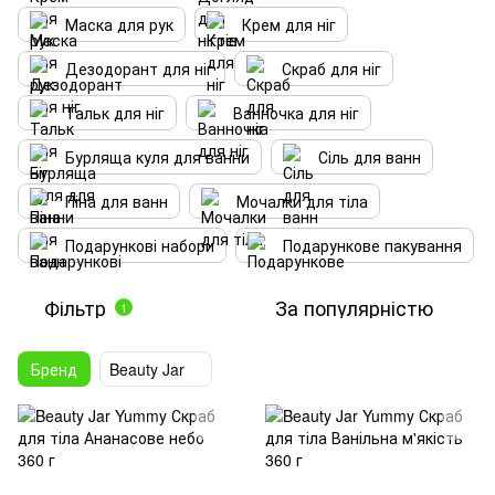
Маска для рук
Крем для ніг
Дезодорант для ніг
Скраб для ніг
Тальк для ніг
Ванночка для ніг
Бурляща куля для ванни
Сіль для ванн
Піна для ванн
Мочалки для тіла
Подарункові набори
Подарункове пакування
Фільтр
За популярністю
1
Бренд
Beauty Jar