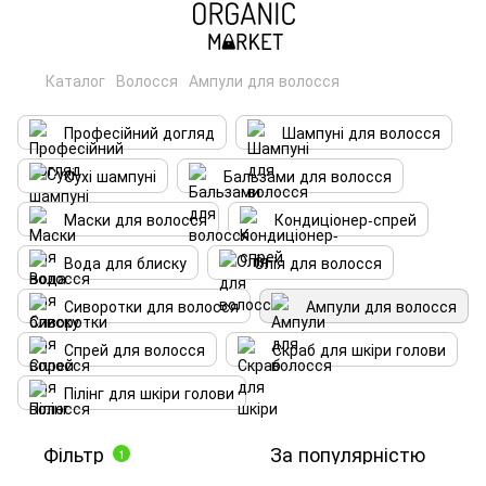
Каталог
Волосся
Ампули для волосся
Професійний догляд
Шампуні для волосся
Сухі шампуні
Бальзами для волосся
Маски для волосся
Кондиціонер-спрей
Вода для блиску
Олія для волосся
Сиворотки для волосся
Ампули для волосся
Спрей для волосся
Скраб для шкіри голови
Пілінг для шкіри голови
Фільтр
За популярністю
1