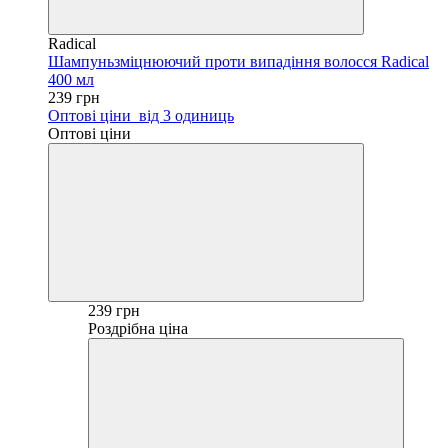
Radical
Шампуньзміцнюючий проти випадіння волосся Radical
400 мл
239 грн
Оптові ціни
від 3 одиниць
Оптові ціни
239 грн
Роздрібна ціна