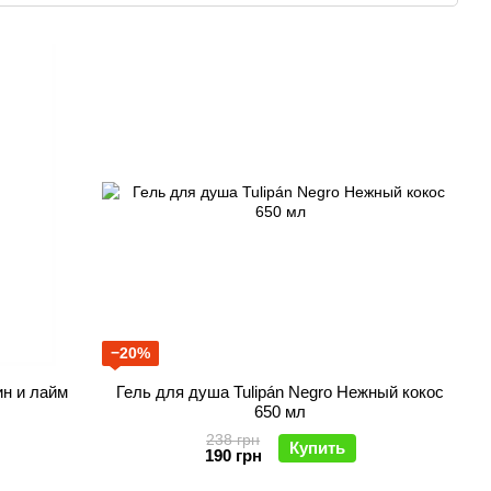
−20%
ин и лайм
Гель для душа Tulipán Negro Нежный кокос
650 мл
238 грн
Купить
190 грн