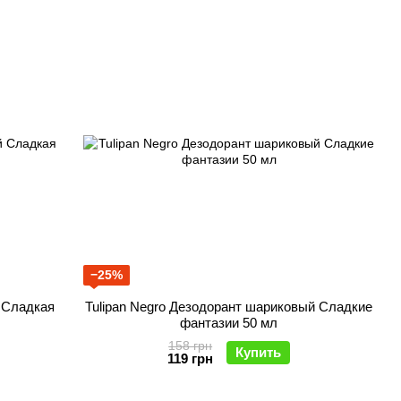
−25%
й Сладкая
Tulipan Negro Дезодорант шариковый Сладкие
фантазии 50 мл
158 грн
Купить
119 грн