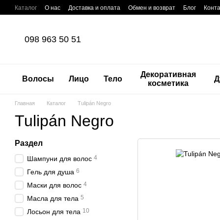
Перейти к основному контенту
Каталог
О нас
Доставка и оплата
Обмен и возврат
Блог
Конт
098 963 50 51
Декоративная
Волосы
Лицо
Тело
Д
косметика
Главная
Каталог
Tulipán Negro
Tulipán Negro
Раздел
4
Шампуни для волос
6
Гель для душа
4
Маски для волос
5
Масла для тела
10
Лосьон для тела