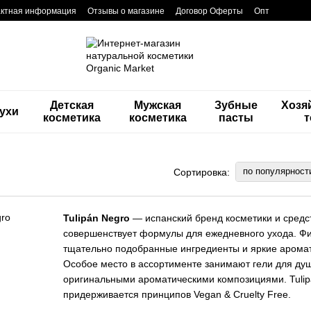
актная информация
Отзывы о магазине
Договор Оферты
Опт
Детская
Мужская
Зубные
Хозя
ухи
косметика
косметика
пасты
по популярност
Сортировка:
Tulipán Negro
— испанский бренд косметики и средст
совершенствует формулы для ежедневного ухода. Ф
тщательно подобранные ингредиенты и яркие арома
Особое место в ассортименте занимают гели для ду
оригинальными ароматическими композициями. Tulip
придерживается принципов Vegan & Cruelty Free.