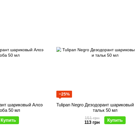
−25%
рант шариковый Алоэ
Tulipan Negro Дезодорант шариковый
оба 50 мл
тальк 50 мл
151 грн
Купить
Купить
113 грн