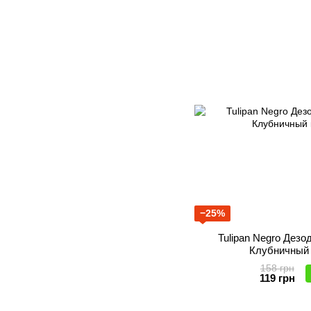
−25%
Tulipan Negro Дез
Клубничный 
158 грн
119 грн