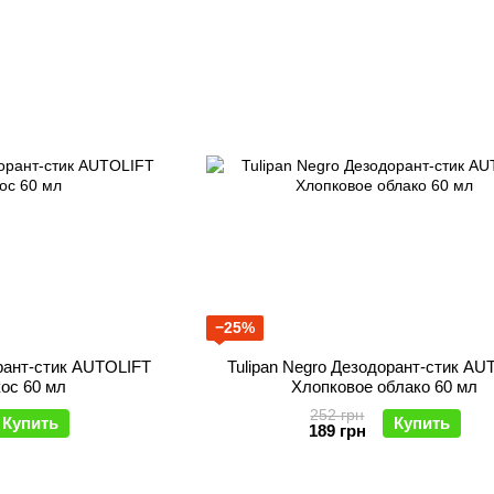
−25%
орант-стик AUTOLIFT
Tulipan Negro Дезодорант-стик AU
ос 60 мл
Хлопковое облако 60 мл
252 грн
Купить
Купить
189 грн