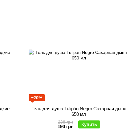
−20%
адкие
Гель для душа Tulipán Negro Сахарная дыня
650 мл
238 грн
Купить
190 грн