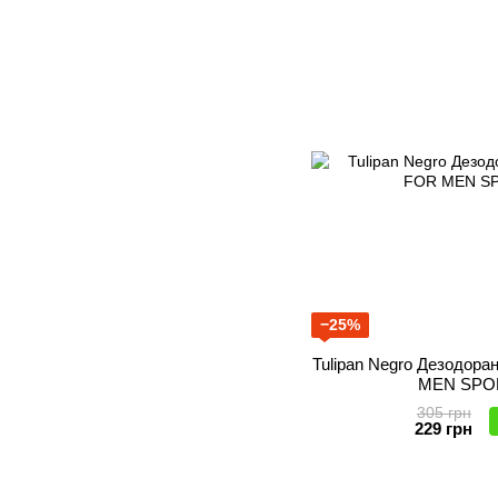
−25%
Tulipan Negro Дезодор
MEN SPOR
305 грн
229 грн