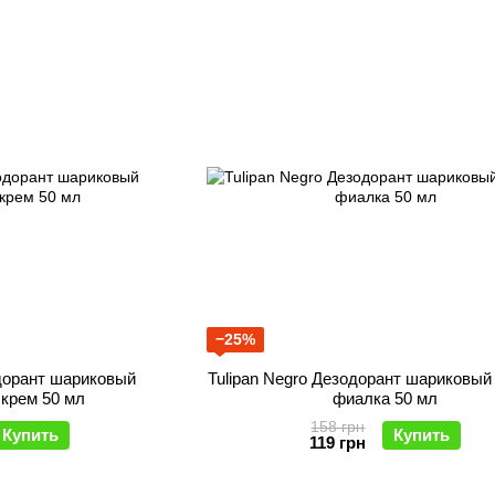
−25%
одорант шариковый
Tulipan Negro Дезодорант шариковы
крем 50 мл
фиалка 50 мл
158 грн
Купить
Купить
119 грн