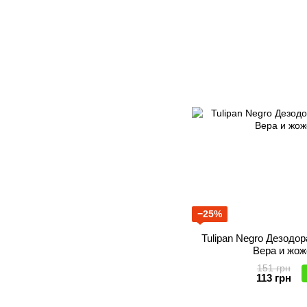
−25%
Tulipan Negro Дезодо
Вера и жож
151 грн
113 грн