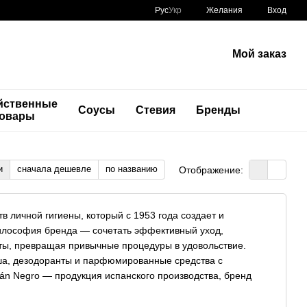
Рус
Укр
Желания
Вход
Мой заказ
йственные
Соусы
Стевия
Бренды
товары
и
сначала дешевле
по названию
Отображение:
в личной гигиены, который с 1953 года создает и
илософия бренда — сочетать эффективный уход,
ты, превращая привычные процедуры в удовольствие.
ша, дезодоранты и парфюмированные средства с
án Negro — продукция испанского производства, бренд