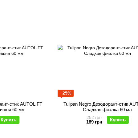
−25%
орант-стик AUTOLIFT
Tulipan Negro Дезодорант-стик AU
вишня 60 мл
Сладкая фиалка 60 мл
252 грн
Купить
Купить
189 грн