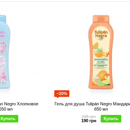
−20%
án Negro Хлопковое
Гель для душа Tulipán Negro Мандар
650 мл
650 мл
238 грн
Купить
Купить
190 грн