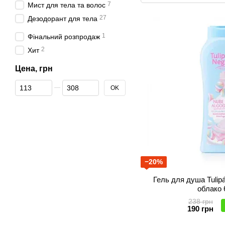
7
Мист для тела та волос
27
Дезодорант для тела
1
Фінальний розпродаж
2
Хит
Цена, грн
От Цена, грн
До Цена, грн
OK
−20%
Гель для душа Tulip
облако 
238 грн
190 грн