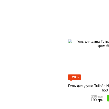
−20%
Гель для душа Tulipán 
650
238 грн
190 грн