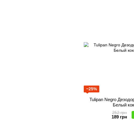
−25%
Tulipan Negro Дезод
Белый кок
252 грн
189 грн