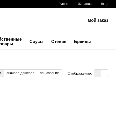
Рус
Укр
Желания
Вход
Мой заказ
йственные
Соусы
Стевия
Бренды
товары
и
сначала дешевле
по названию
Отображение: