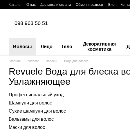
Перейти к основному контенту
Каталог
О нас
Доставка и оплата
Обмен и возврат
Блог
Конт
098 963 50 51
Декоративная
Волосы
Лицо
Тело
Д
косметика
Главная
Каталог
Волосы
Вода для блеска
Revuele Вода для блеска во
Увлажняющее
Профессиональный уход
Шампуни для волос
Сухие шампуни для волос
Бальзамы для волос
Маски для волос