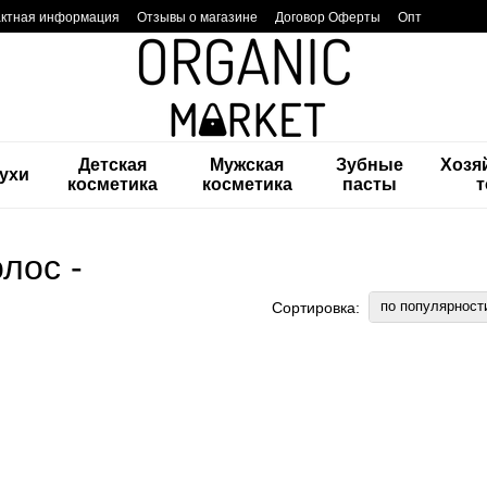
актная информация
Отзывы о магазине
Договор Оферты
Опт
Детская
Мужская
Зубные
Хозя
ухи
косметика
косметика
пасты
лос -
по популярност
Сортировка: