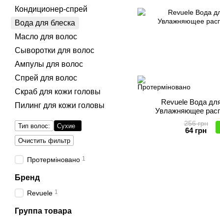
Кондиционер-спрей
Вода для блеска
Масло для волос
Сыворотки для волос
Ампулы для волос
Спрей для волос
Скраб для кожи головы
Revuele Вода для
Пилинг для кожи головы
Увлажняющее расп
256 грн
Тип волос:
Сухие
64 грн
Очистить фильтр
1
Протерміновано
Бренд
1
Revuele
Группа товара