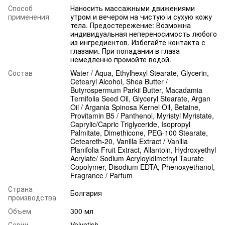
Способ
Наносить массажными движениями
применения
утром и вечером на чистую и сухую кожу
тела. Предостережение: Возможна
индивидуальная непереносимость любого
из ингредиентов. Избегайте контакта с
глазами. При попадании в глаза
немедленно промойте водой.
Состав
Water / Aqua, Ethylhexyl Stearate, Glycerin,
Cetearyl Alcohol, Shea Butter /
Butyrospermum Parkii Butter, Macadamia
Ternifolia Seed Oil, Glyceryl Stearate, Argan
Oil / Argania Spinosa Kernel Oil, Betaine,
Provitamin B5 / Panthenol, Myristyl Myristate,
Caprylic/Capric Triglyceride, Isopropyl
Palmitate, Dimethicone, PEG-100 Stearate,
Ceteareth-20, Vanilla Extract / Vanilla
Planifolia Fruit Extract, Allantoin, Hydroxyethyl
Acrylate/ Sodium Acryloyldimethyl Taurate
Copolymer, Disodium EDTA, Phenoxyethanol,
Fragrance / Parfum
Страна
Болгария
производства
Объем
300 мл
Серии
Velvetish