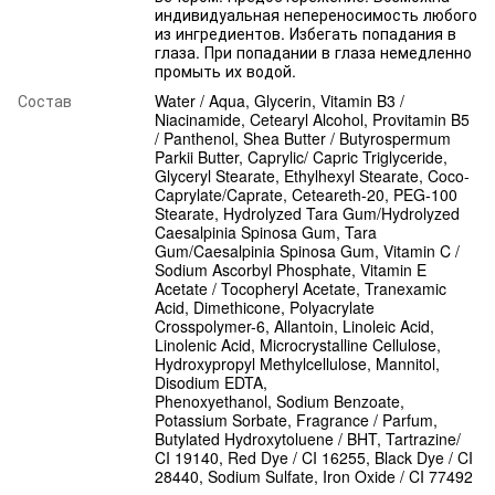
индивидуальная непереносимость любого
из ингредиентов. Избегать попадания в
глаза. При попадании в глаза немедленно
промыть их водой.
Состав
Water / Aqua, Glycerin, Vitamin B3 /
Niacinamide, Cetearyl Alcohol, Provitamin B5
/ Panthenol, Shea Butter / Butyrospermum
Parkii Butter, Caprylic/ Capric Triglyceride,
Glyceryl Stearate, Ethylhexyl Stearate, Coco-
Caprylate/Caprate, Ceteareth-20, PEG-100
Stearate, Hydrolyzed Tara Gum/Hydrolyzed
Caesalpinia Spinosa Gum, Tara
Gum/Caesalpinia Spinosa Gum, Vitamin C /
Sodium Ascorbyl Phosphate, Vitamin E
Acetate / Tocopheryl Acetate, Tranexamic
Acid, Dimethicone, Polyacrylate
Crosspolymer-6, Allantoin, Linoleic Acid,
Linolenic Acid, Microcrystalline Cellulose,
Hydroxypropyl Methylcellulose, Mannitol,
Disodium EDTA,
Phenoxyethanol, Sodium Benzoate,
Potassium Sorbate, Fragrance / Parfum,
Butylated Hydroxytoluene / BHT, Tartrazine/
CI 19140, Red Dye / CI 16255, Black Dye / CI
28440, Sodium Sulfate, Iron Oxide / CI 77492