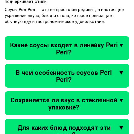
подчеркивает стиль
Соусы
Peri Peri
— это не просто ингредиент, а настоящее
украшение вкуса, блюд и стола, которое превращает
обычную еду в гастрономическое удовольствие.
Какие соусы входят в линейку Peri
▼
Peri?
В линейке представлены популярные соусы: ткемали,
кетчуп, цезарь, сацебели, манго-чили, кунжутный, BBQ,
В чем особенность соусов Peri
▼
чесночный и устричный.
Peri?
Это натуральные соусы с насыщенным вкусом,
созданные по мировым рецептам и подходящие для
Сохраняется ли вкус в стеклянной
▼
разных блюд.
упаковке?
Да, стеклянная упаковка лучше сохраняет вкус, аромат
и качество продукта.
Для каких блюд подходят эти
▼