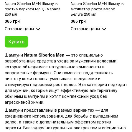
Natura Siberica MEN Шампунь
Natura Siberica MEN Шампунь
против перхоти Мощь марала
активатор роста волос
250 мл
Белуга 250 мл
365 грн
365 грн
Оптовые цены
Оптовые цены
Купить
Шампуни
Natura Siberica Men
— это специально
разработанные средства ухода за мужскими волосами,
которые объединяют натуральные компоненты и
современные формулы. Они помогают поддерживать
чистоту кожи головы, уменьшают шелушение и
стимулируют здоровый рост волос. Эта категория подходит
для мужчин, которые ищут эффективную альтернативу
обычным шампуням и хотят комплексный уход без
агрессивной химии.
Шампуни представлены в разных вариантах — для
ежедневного использования, для борьбы с выпадением
волос, а также с дополнительным эффектом против
перхоти. Благодаря натуральным экстрактам и специально