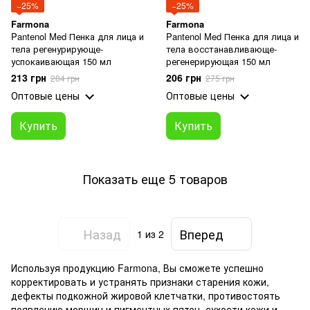
−25%
−25%
Farmona
Farmona
Pantenol Med Пенка для лица и
Pantenol Med Пенка для лица и
тела регенурирующе-
тела восстанавливающе-
успокаивающая 150 мл
регенерирующая 150 мл
213 грн
206 грн
284 грн
275 грн
Оптовые цены
Оптовые цены
Купить
Купить
Показать еще 5 товаров
Назад
Вперед
1
из 2
Используя продукцию Farmona, Вы сможете успешно
корректировать и устранять признаки старения кожи,
дефекты подкожной жировой клетчатки, противостоять
появлению морщин и пигментных пятен, сухости кожи и