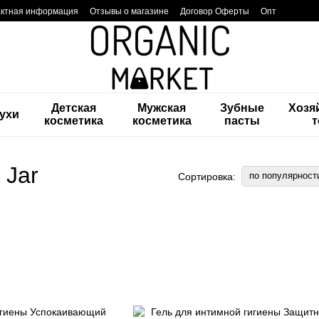
актная информация
Отзывы о магазине
Договор Оферты
Опт
Детская
Мужская
Зубные
Хозя
ухи
косметика
косметика
пасты
 Jar
по популярност
Сортировка: