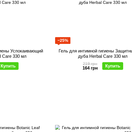
−25%
гиены Успокаивающий
Гель для интимной гигиены Защитн
l Care 330 мл
дуба Herbal Care 330 мл
219 грн
Купить
Купить
164 грн