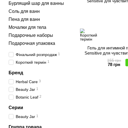
Бурлящий шар для ванны
Соль для ванн
Пена для ванн
Мочалки для тела
Подарочные наборы
Подарочная упаковка
Гель для интимной г
Sensitive для чувств
1
Фінальний розпродаж
155 грн
1
Короткий термін
78 грн
Бренд
3
Herbal Care
1
Beauty Jar
2
Botanic Leaf
Серии
1
Beauty Jar
Группа товара