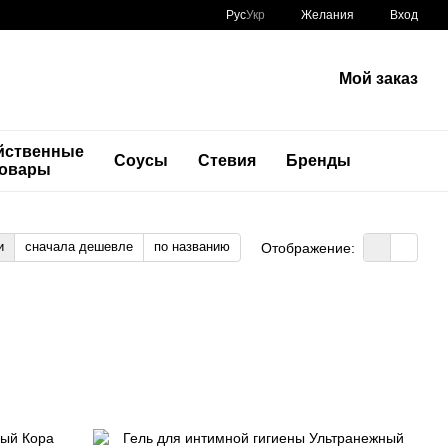
Рус
Укр
Желания
Вход
Мой заказ
йственные
Соусы
Стевия
Бренды
товары
и
сначала дешевле
по названию
Отображение: