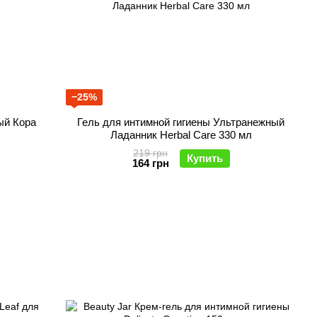
−25%
ый Кора
Гель для интимной гигиены Ультранежный
Ладанник Herbal Care 330 мл
219 грн
Купить
164 грн