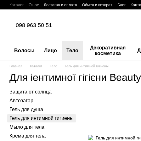
Перейти к основному контенту
Каталог
О нас
Доставка и оплата
Обмен и возврат
Блог
Конт
098 963 50 51
Декоративная
Волосы
Лицо
Тело
Д
косметика
Главная
Каталог
Тело
Гель для интимной гигиены
Для іентимної гігієни Beauty
Защита от солнца
Автозагар
Гель для душа
Гель для интимной гигиены
Мыло для тела
Крема для тела