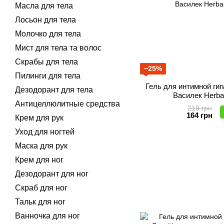
Масла для тела
Лосьон для тела
Молочко для тела
Мист для тела та волос
Скрабы для тела
−25%
Пилинги для тела
Гель для интимной ги
Дезодорант для тела
Василек Herba
Антицеллюлитные средства
219 грн
164 грн
Крем для рук
Уход для ногтей
Маска для рук
Крем для ног
Дезодорант для ног
Скраб для ног
Тальк для ног
Ванночка для ног