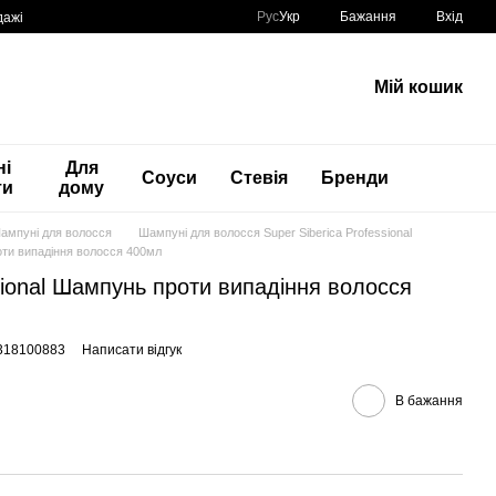
Рус
Укр
Бажання
Вхід
дажі
Мій кошик
ні
Для
Соуси
Стевія
Бренди
ти
дому
ампуні для волосся
Шампуні для волосся Super Siberica Professional
роти випадіння волосся 400мл
ssional Шампунь проти випадіння волосся
3318100883
Написати відгук
В бажання