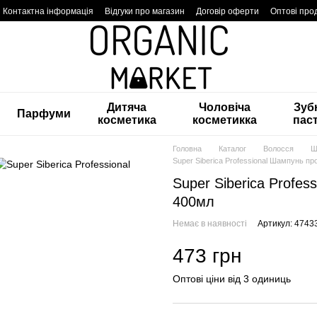
Контактна інформація
Відгуки про магазин
Договір оферти
Оптові про
Дитяча
Чоловіча
Зуб
Парфуми
косметика
косметикка
пас
Головна
Каталог
Волосся
Ш
Super Siberica Professional Шампунь п
Super Siberica Profe
400мл
Немає в наявності
Артикул: 474
473 грн
Оптові ціни від 3 одиниць