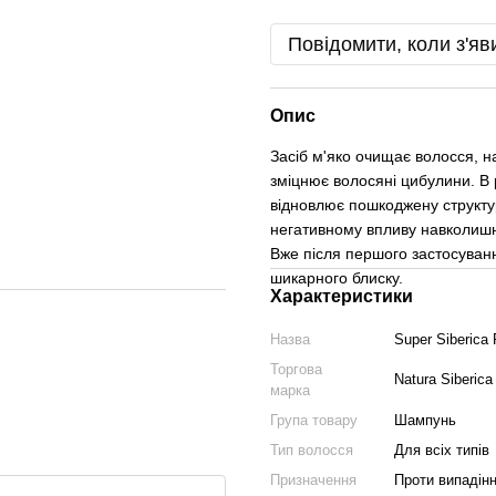
Повідомити, коли з'яв
Опис
Засіб м'яко очищає волосся, н
зміцнює волосяні цибулини. В 
відновлює пошкоджену структуру
негативному впливу навколишн
Вже після першого застосуван
шикарного блиску.
Характеристики
Назва
Super Siberica
Торгова
Natura Siberica
марка
Група товару
Шампунь
Тип волосся
Для всіх типів
Призначення
Проти випадін