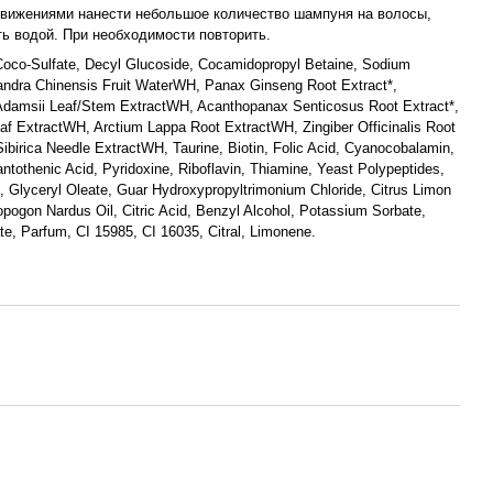
ижениями нанести небольшое количество шампуня на волосы,
ть водой. При необходимости повторить.
oco-Sulfate, Decyl Glucoside, Cocamidopropyl Betaine, Sodium
andra Chinensis Fruit WaterWH, Panax Ginseng Root Extract*,
damsii Leaf/Stem ExtractWH, Acanthopanax Senticosus Root Extract*,
eaf ExtractWH, Arctium Lappa Root ExtractWH, Zingiber Officinalis Root
 Sibirica Needle ExtractWH, Taurine, Biotin, Folic Acid, Cyanocobalamin,
ntothenic Acid, Pyridoxine, Riboflavin, Thiamine, Yeast Polypeptides,
 Glyceryl Oleate, Guar Hydroxypropyltrimonium Chloride, Citrus Limon
pogon Nardus Oil, Citric Acid, Benzyl Alcohol, Potassium Sorbate,
, Parfum, CI 15985, CI 16035, Citral, Limonene.