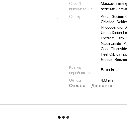
Спосіб
Массажными дв
використання
вспенить, смы
Склад
Aqua, Sodium C
Chloride, Schiz
Rhododendron A
Urtica Dioica L
Extract*, Larix
Niacinamide, Pa
Coco-Glucoside,
Peel Oil, Cymbo
Sodium Benzoate
Країна
Естонія
виробництва
Об `єм
400 мл
Оплата
Доставка