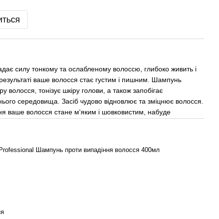
иться
адає силу тонкому та ослабленому волоссю, глибоко живить і
результаті ваше волосся стає густим і пишним. Шампунь
 волосся, тонізує шкіру голови, а також запобігає
ього середовища. Засіб чудово відновлює та зміцнює волосся.
ня ваше волосся стане м'яким і шовковистим, набуде
 Professional Шампунь проти випадіння волосся 400мл
ня