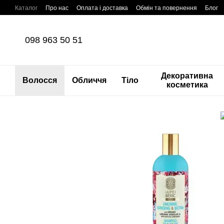
Перейти до основного контенту
Каталог
Про нас
Оплата і доставка
Обмін та повернення
Блог
098 963 50 51
Декоративна
Волосся
Обличчя
Тіло
косметика