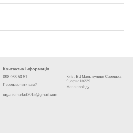
Контактна інформація
098 963 50 51
Київ , БЦ Маяк, вулиця Сирецька,
9, офис №229
Передзвонити вам?
Мапа проїзду
organicmarket2015@gmail.com