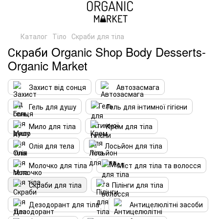
Каталог
Тіло
Скраби для тіла
Скраби Organic Shop Body Desserts-
Organic Market
Захист від сонця
Автозасмага
Гель для душу
Гель для інтимної гігієни
Мило для тіла
Крем для тіла
Олія для тела
Лосьйон для тіла
Молочко для тіла
Міст для тіла та волосся
Скраби для тіла
Пілінги для тіла
Дезодорант для тіла
Антицелюлітні засоби