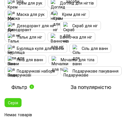
Крем для рук
Догляд для нігтів
Маска для рук
Крем для ніг
Дезодорант для ніг
Скраб для ніг
Тальк для ніг
Ванночка для ніг
Бурляща куля для ванни
Сіль для ванн
Піна для ванн
Мочалки для тіла
Подарункові набори
Подарункове пакування
Фільтр
За популярністю
1
Серія
Немає товарів