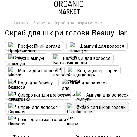
Каталог
Волосся
Скраб для шкіри голови
Скраб для шкіри голови Beauty Jar
Професійний догляд
Шампуні для волосся
Сухі шампуні
Бальзами для волосся
Маски для волосся
Кондиціонер-спрей
Вода для блиску
Олія для волосся
Сиворотки для волосся
Ампули для волосся
Спрей для волосся
Скраб для шкіри голови
Пілінг для шкіри голови
Фільтр
За популярністю