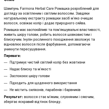
Шампунь Farmona Herbal Care Ромашка розроблений для
догляду за освітленим і світлим волоссям. Завдяки
натуральному екстракту ромашки засіб м’яко очищає
волосся, освіжає колір і додає природного сяйва.
Ромашка має заспокійливі та пом’якшувальні властивості,
живить шкіру голови, робить волосся шовковистим і
блискучим. Інулін рослинного походження зволожує та
відновлює волосся після фарбування, допомагаючи
уникнути пересушування.
Переваги:
Підтримує чистий світлий колір без жовтизни
Надає блиску та м’якості
Заспокоює шкіру голови
Підходить для щоденного використання
Не містить силіконів, парабенів і барвників
Результат:
волосся стає м’яким, слухняним і сяючим,
зберігає яскравий відтінок блонду.