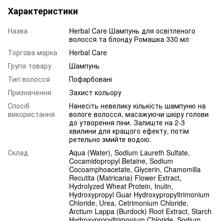
Характеристики
Назва
Herbal Care Шампунь для освітленого
волосся та блонду Ромашка 330 мл
Торгова марка
Herbal Care
Група товару
Шампунь
Тип волосся
Пофарбовані
Призначення
Захист кольору
Спосіб
Нанесіть невелику кількість шампуню на
використання
вологе волосся, масажуючи шкіру голови
до утворення піни. Залиште на 2-3
хвилини для кращого ефекту, потім
ретельно змийте водою.
Склад
Aqua (Water), Sodium Laureth Sulfate,
Cocamidopropyl Betaine, Sodium
Cocoamphoacetate, Glycerin, Chamomilla
Recutita (Matricaria) Flower Extract,
Hydrolyzed Wheat Protein, Inulin,
Hydroxypropyl Guar Hydroxypropyltrimonium
Chloride, Urea, Cetrimonium Chloride,
Arctium Lappa (Burdock) Root Extract, Starch
Hydroxypropyltrimonium Chloride, Sodium