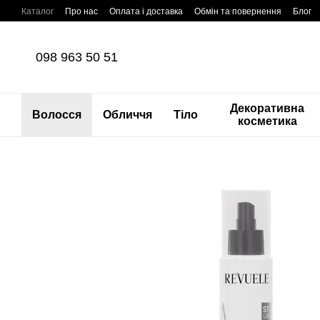
Перейти до основного контенту
Каталог
Про нас
Оплата і доставка
Обмін та повернення
Блог
098 963 50 51
Декоративна
Волосся
Обличчя
Тіло
косметика