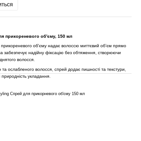
иться
ля прикореневого об'єму, 150 мл
я прикореневого об'єму надає волоссю миттєвий об’єм прямо
ла забезпечує надійну фіксацію без обтяження, створюючи
іднятого волосся.
о та ослабленого волосся, спрей додає пишності та текстури,
і природність укладання.
yling Спрей для прикорневого об'єму 150 мл