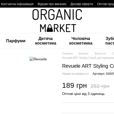
Контактна інформація
Відгуки про магазин
Договір оферти
Оптові про
Дитяча
Чоловіча
Зуб
Парфуми
косметика
косметикка
пас
Головна
Каталог
Волосся
С
Revuele ART Styling Спрей для прикорн
Revuele ART Styling 
Немає в наявності
Артикул: 506
189 грн
252 грн
Оптові ціни від 3 одиниць