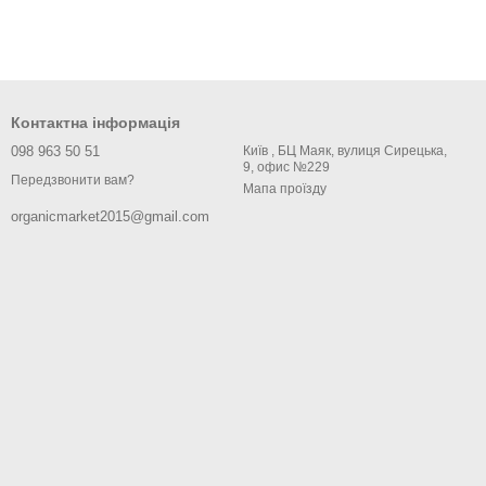
Контактна інформація
098 963 50 51
Київ , БЦ Маяк, вулиця Сирецька,
9, офис №229
Передзвонити вам?
Мапа проїзду
organicmarket2015@gmail.com