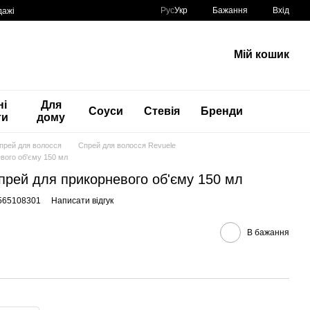
Рус
Укр
Бажання
Вхід
дажі
Мій кошик
ні
Для
Соуси
Стевія
Бренди
ти
дому
прей для волосся
Спрей для волосся Revuele
евого об'єму 150 мл
Спрей для прикорневого об'єму 150 мл
0565108301
Написати відгук
В бажання