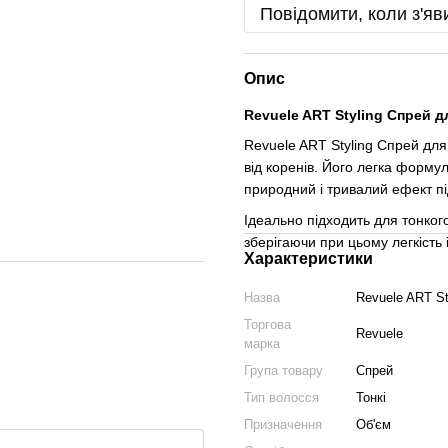
Повідомити, коли з'яв
Опис
Revuele ART Styling Спрей д
Revuele ART Styling Спрей дл
від коренів. Його легка форму
природний і тривалий ефект п
Ідеально підходить для тонког
зберігаючи при цьому легкість 
Характеристики
Назва
Revuele ART St
Торгова
Revuele
марка
Група товару
Спрей
Тип волосся
Тонкі
Призначення
Об'єм