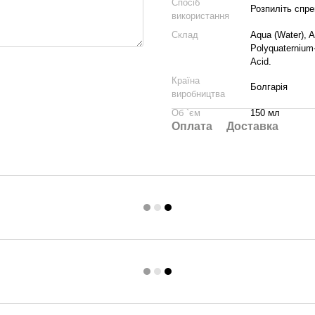
Спосіб
Розпиліть спре
використання
Склад
Aqua (Water), A
Polyquaternium-
Acid.
Країна
Болгарія
виробництва
Об `єм
150 мл
Оплата
Доставка