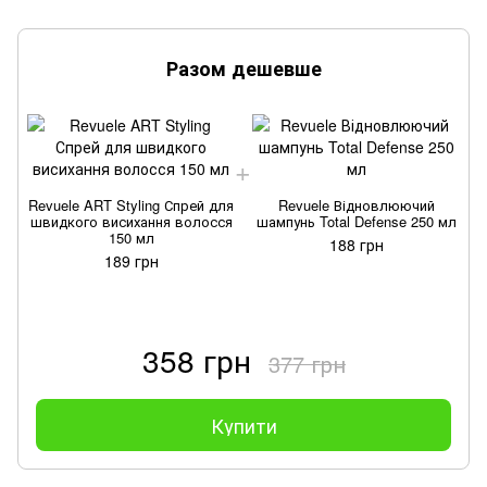
Разом дешевше
R
Revuele ART Styling Спрей для
Revuele Відновлюючий
швидкого висихання волосся
шампунь Total Defense 250 мл
150 мл
в
188 грн
189 грн
358 грн
377 грн
Купити