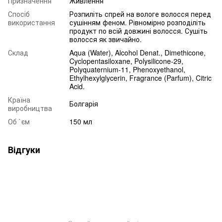
Призначення
Живлення
Спосіб
Розпиліть спрей на вологе волосся перед
використання
сушінням феном. Рівномірно розподіліть
продукт по всій довжині волосся. Сушіть
волосся як звичайно.
Склад
Aqua (Water), Alcohol Denat., Dimethicone,
Cyclopentasiloxane, Polysilicone-29,
Polyquaternium-11, Phenoxyethanol,
Ethylhexylglycerin, Fragrance (Parfum), Citric
Acid.
Країна
Болгарія
виробництва
Об `єм
150 мл
Відгуки