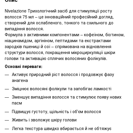
Nivelazione Трихологічний засіб для стимуляції росту
волосся 75 мл – це інноваційний професійний догляд,
створений для ослабленого, тонкого та схильного до
випадіння волосся.
Формула з активними компонентами – кофеїном, біотином,
ніацинамідом, аргініном, пептидами та екстрактами
зародків пшениці й сої – спрямована на відновлення
структури волосся, покращення мікроциркуляції шкіри
голови та активацію сплячих волосяних фолікулів.
Основні переваги:
Активує природний ріст волосся і продовжує фазу
анагена
Зміцнює волосяні фолікули та запобігає ламкості
Зменшує випадіння волосся та стимулює появу нових
пасм
Підвищує густоту, щільність і обʼєм волосся
Живить і зволожує шкіру голови
Легка текстура швидко вбирається й не обтяжує