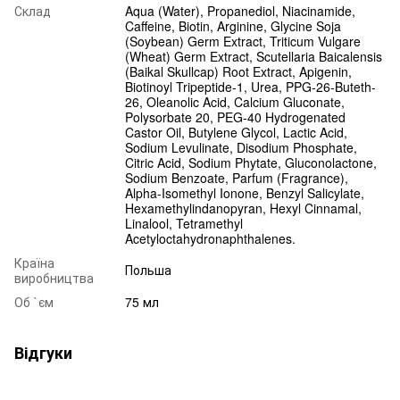
Склад
Aqua (Water), Propanediol, Niacinamide,
Caffeine, Biotin, Arginine, Glycine Soja
(Soybean) Germ Extract, Triticum Vulgare
(Wheat) Germ Extract, Scutellaria Baicalensis
(Baikal Skullcap) Root Extract, Apigenin,
Biotinoyl Tripeptide-1, Urea, PPG-26-Buteth-
26, Oleanolic Acid, Calcium Gluconate,
Polysorbate 20, PEG-40 Hydrogenated
Castor Oil, Butylene Glycol, Lactic Acid,
Sodium Levulinate, Disodium Phosphate,
Citric Acid, Sodium Phytate, Gluconolactone,
Sodium Benzoate, Parfum (Fragrance),
Alpha-Isomethyl Ionone, Benzyl Salicylate,
Hexamethylindanopyran, Hexyl Cinnamal,
Linalool, Tetramethyl
Acetyloctahydronaphthalenes.
Країна
Польша
виробництва
Об `єм
75 мл
Відгуки