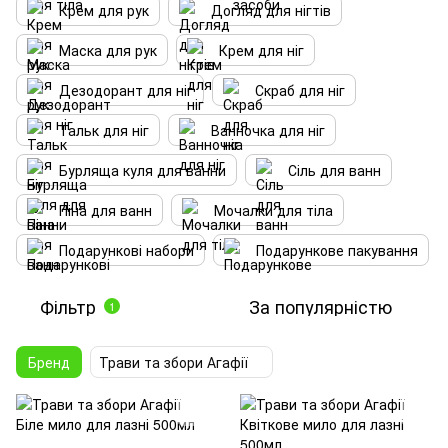
Крем для рук
Догляд для нігтів
Маска для рук
Крем для ніг
Дезодорант для ніг
Скраб для ніг
Тальк для ніг
Ванночка для ніг
Бурляща куля для ванни
Сіль для ванн
Піна для ванн
Мочалки для тіла
Подарункові набори
Подарункове пакування
Фільтр
За популярністю
1
Бренд
Трави та збори Агафії