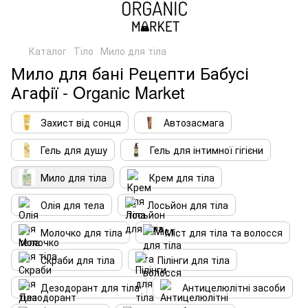
Каталог
Тіло
Мило для тіла
Мило для бані Рецепти Бабусі
Агафії - Organic Market
Захист від сонця
Автозасмага
Гель для душу
Гель для інтимної гігієни
Мило для тіла
Крем для тіла
Олія для тела
Лосьйон для тіла
Молочко для тіла
Міст для тіла та волосся
Скраби для тіла
Пілінги для тіла
Дезодорант для тіла
Антицелюлітні засоби