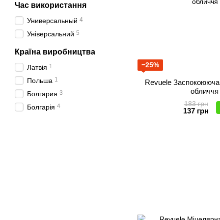
Час використання
4
Универсальный
5
Універсальний
Країна виробництва
−25%
1
Латвія
1
Польша
Revuele Заспокоююча
обличчя
3
Болгария
183 грн
4
Болгарія
137 грн