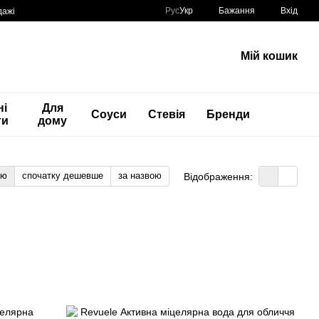
Рус
Укр
Бажання
Вхід
дажі
Мій кошик
ні
Для
Соуси
Стевія
Бренди
ти
дому
тю
спочатку дешевше
за назвою
Відображення: