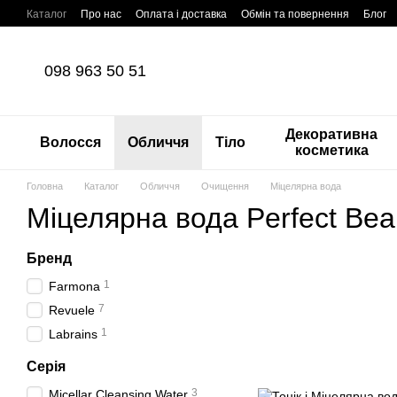
Перейти до основного контенту
Каталог
Про нас
Оплата і доставка
Обмін та повернення
Блог
098 963 50 51
Декоративна
Волосся
Обличчя
Тіло
косметика
Головна
Каталог
Обличчя
Очищення
Міцелярна вода
Міцелярна вода Perfect Bea
Бренд
1
Farmona
7
Revuele
1
Labrains
Серія
3
Micellar Cleansing Water