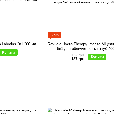
−25%
Тонік і Міцелярна вода Labrains 2в1 200 мл
Revuele Hydra Therapy Intense Міцел
5в1 для обличчя повік та губ 40
Купити
182 грн
Купити
137 грн