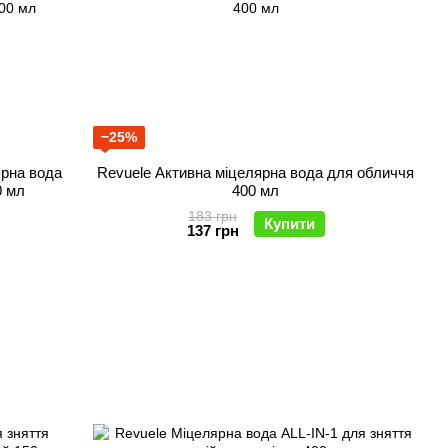
−25%
ярна вода
Revuele Активна міцелярна вода для обличчя
0 мл
400 мл
183 грн
Купити
137 грн