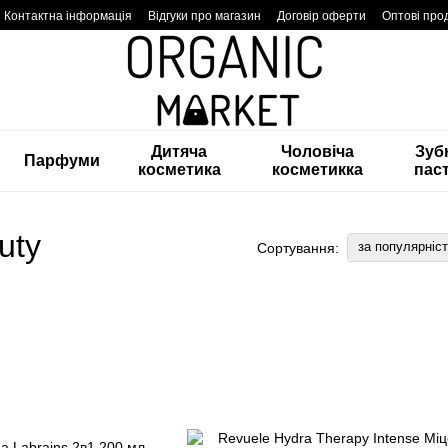
Контактна інформація
Відгуки про магазин
Договір оферти
Оптові про
Дитяча
Чоловіча
Зуб
Парфуми
косметика
косметикка
пас
uty
за популярніс
Сортування: