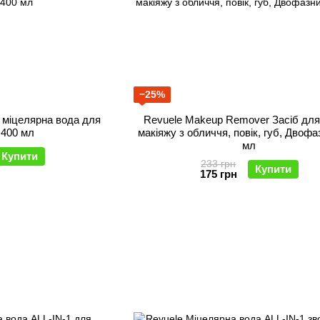
−25%
 міцелярна вода для
Revuele Makeup Remover Засіб для
 400 мл
макіяжу з обличчя, повік, губ, Двофа
мл
Купити
233 грн
Купити
175 грн