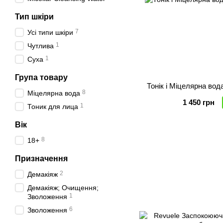
Тип шкіри
7
Усі типи шкіри
1
Чутлива
1
Суха
Група товару
8
Міцелярна вода
1 450 грн
1
Тоник для лица
Вік
8
18+
Призначення
2
Демакіяж
Демакіяж; Очищення;
1
Зволоження
6
Зволоження