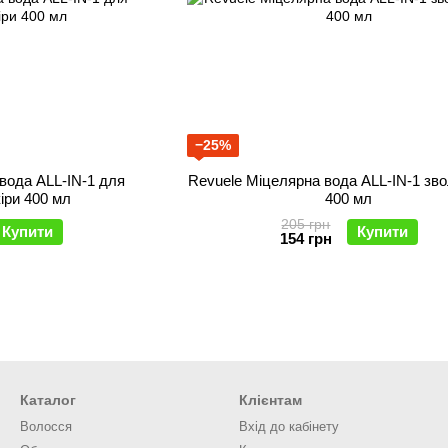
−25%
вода ALL-IN-1 для
Revuele Міцелярна вода ALL-IN-1 з
іри 400 мл
400 мл
205 грн
Купити
Купити
154 грн
Каталог
Клієнтам
Волосся
Вхід до кабінету