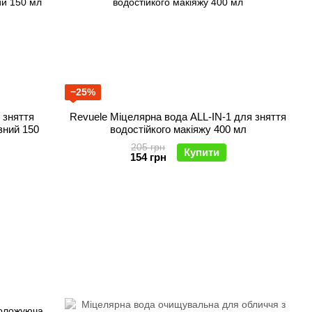
−25%
 зняття
Revuele Міцелярна вода ALL-IN-1 для зняття
зний 150
водостійкого макіяжу 400 мл
205 грн
Купити
154 грн