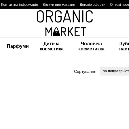
Контактна інформація
Відгуки про магазин
Договір оферти
Оптові про
Дитяча
Чоловіча
Зуб
Парфуми
косметика
косметикка
пас
за популярніс
Сортування: