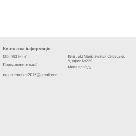
Контактна інформація
098 963 50 51
Київ , БЦ Маяк, вулиця Сирецька,
9, офис №229
Передзвонити вам?
Мапа проїзду
organicmarket2015@gmail.com