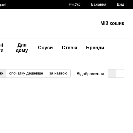
Рус
Укр
Бажання
Вхід
дажі
Мій кошик
ні
Для
Соуси
Стевія
Бренди
ти
дому
тю
спочатку дешевше
за назвою
Відображення: