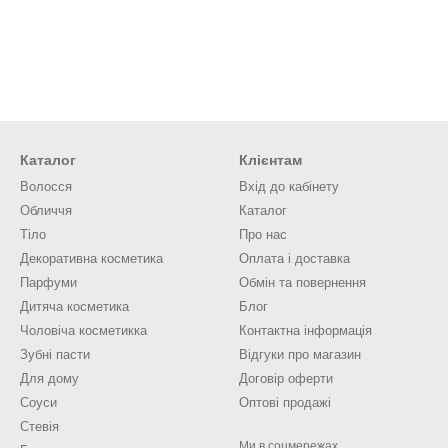
Каталог
Клієнтам
Волосся
Вхід до кабінету
Обличчя
Каталог
Тіло
Про нас
Декоративна косметика
Оплата і доставка
Парфуми
Обмін та повернення
Дитяча косметика
Блог
Чоловіча косметикка
Контактна інформація
Зубні пасти
Відгуки про магазин
Для дому
Договір оферти
Соуси
Оптові продажі
Стевія
Ми в соцмережах