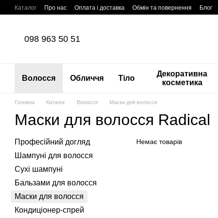
Перейти до основного контенту
Каталог
Про нас
Оплата і доставка
Обмін та повернення
Блог
098 963 50 51
Декоративна
Волосся
Обличчя
Тіло
косметика
Головна
Каталог
Волосся
Маски для волосся
Маски для волосся Radical
Професійний догляд
Немає товарів
Шампуні для волосся
Сухі шампуні
Бальзами для волосся
Маски для волосся
Кондиціонер-спрей