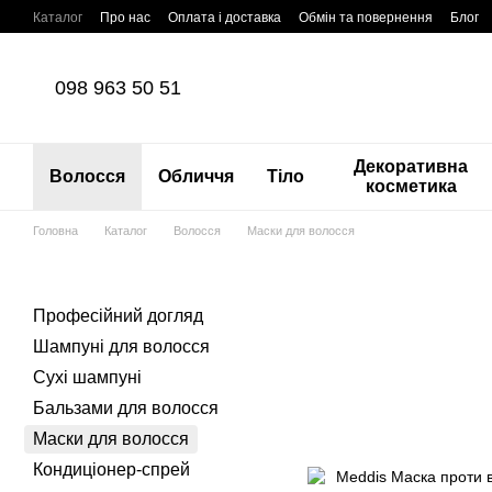
Перейти до основного контенту
Каталог
Про нас
Оплата і доставка
Обмін та повернення
Блог
098 963 50 51
Декоративна
Волосся
Обличчя
Тіло
косметика
Головна
Каталог
Волосся
Маски для волосся
Професійний догляд
Шампуні для волосся
Сухі шампуні
Бальзами для волосся
Маски для волосся
Кондиціонер-спрей