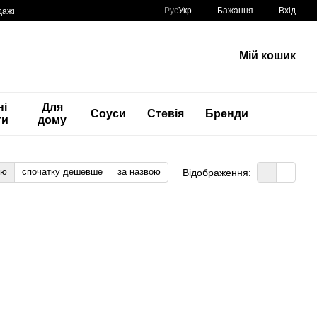
Рус
Укр
Бажання
Вхід
дажі
Мій кошик
ні
Для
Соуси
Стевія
Бренди
ти
дому
тю
спочатку дешевше
за назвою
Відображення: