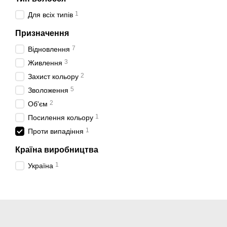
1
Для всіх типів
Призначення
7
Відновлення
3
Живлення
2
Захист кольору
5
Зволоження
2
Об'єм
1
Посилення кольору
1
Проти випадіння
Країна виробництва
1
Україна