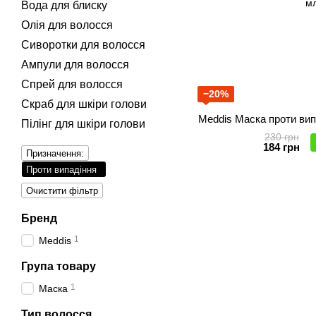
Вода для блиску
Олія для волосся
Сиворотки для волосся
Ампули для волосся
Спрей для волосся
−20%
Скраб для шкіри голови
Meddis Маска проти вип
Пілінг для шкіри голови
230 грн
184 грн
Призначення:
Проти випадіння
Очистити фільтр
Бренд
1
Meddis
Група товару
1
Маска
Тип волосся