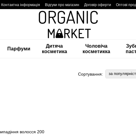
Контактна інформація
Відгуки про магазин
Договір оферти
Оптові про
Дитяча
Чоловіча
Зуб
Парфуми
косметика
косметикка
пас
за популярніс
Сортування: