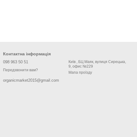
Контактна інформація
098 963 50 51
Київ , БЦ Маяк, вулиця Сирецька,
9, офис №229
Передзвонити вам?
Мапа проїзду
organicmarket2015@gmail.com