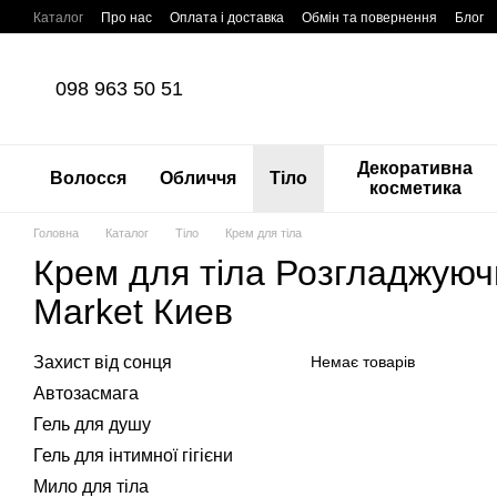
Перейти до основного контенту
Каталог
Про нас
Оплата і доставка
Обмін та повернення
Блог
098 963 50 51
Декоративна
Волосся
Обличчя
Тіло
косметика
Головна
Каталог
Тіло
Крем для тіла
Крем для тіла Розгладжуючи
Маrket Киев
Захист від сонця
Немає товарів
Автозасмага
Гель для душу
Гель для інтимної гігієни
Мило для тіла