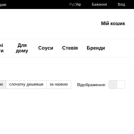
Рус
Укр
Бажання
Вхід
дажі
Мій кошик
ні
Для
Соуси
Стевія
Бренди
ти
дому
тю
спочатку дешевше
за назвою
Відображення: