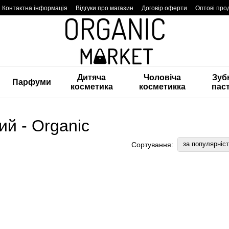
Контактна інформація
Відгуки про магазин
Договір оферти
Оптові про
Дитяча
Чоловіча
Зуб
Парфуми
косметика
косметикка
пас
й - Organic
за популярніс
Сортування: