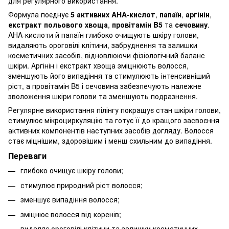
для регулярного використання.
Формула поєднує
5 активних AHA-кислот
,
папаїн
,
аргінін
,
екстракт польового хвоща
,
провітамін B5
та
сечовину
.
AHA-кислоти й папаїн глибоко очищують шкіру голови,
видаляють ороговілі клітини, забруднення та залишки
косметичних засобів, відновлюючи фізіологічний баланс
шкіри. Аргінін і екстракт хвоща зміцнюють волосся,
зменшують його випадіння та стимулюють інтенсивніший
ріст, а провітамін B5 і сечовина забезпечують належне
зволоження шкіри голови та зменшують подразнення.
Регулярне використання пілінгу покращує стан шкіри голови,
стимулює мікроциркуляцію та готує її до кращого засвоєння
активних компонентів наступних засобів догляду. Волосся
стає міцнішим, здоровішим і менш схильним до випадіння.
Переваги
глибоко очищує шкіру голови;
стимулює природний ріст волосся;
зменшує випадіння волосся;
зміцнює волосся від коренів;
видаляє ороговілі клітини та залишки косметичних