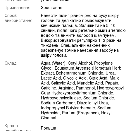
Призначення
Зростання
Спосіб
Нанести пілінг рівномірно на суху шкіру
використання
голови та делікатно помасажувати
кінчиками пальців. Залишити на 5–10
хвилин, після чого ретельно змити теплою
водою та вимити волосся шампунем.
Використовувати регулярно 1–2 рази на
тиждень. Спеціальний наконечник
забезпечує точне нанесення засобу на
шкіру голови.
Склад
Aqua (Water), Cetyl Alcohol, Propylene
Glycol, Equisetum Arvense (Horsetail) Herb
Extract, Behentrimonium Chloride, Urea,
Lactic Acid, Glycolic Acid, Citric Acid, Malic
Acid, Salicylic Acid, Mandelic Acid, Papain,
Caffeine, Arginine, Panthenol, Hydroxypropyl
Guar Hydroxypropyltrimonium Chloride,
Hydroxyethylcellulose, Sodium Chloride,
Sodium Carbomer, Diazolidinyl Urea,
Iodopropynyl Butylcarbamate, Sodium
Hydroxide, Parfum (Fragrance), Hexyl
Cinamal.
Країна
Польша
виробництва