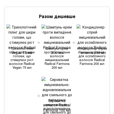
Разом дешевше
Трихологічний
Шампунь-крем
Кондиціонер-спрей
пілінг для шкіри
проти випадіння
зміцнювальний
голови, що
волосся
для ослабленого
стимулює ріст
зміцнювальний
волосся Radical
волосся Radical
Radical Farmona
Farmona 200 мл
Vegan 75 мл
200 мл
Сироватка
зміцнювально-
відновлювальна
для схильного до