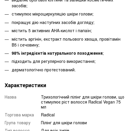
засобів;
стимулює мікроциркуляцію шкіри голови;
покращує дію наступних засобів догляду;
містить 5 активних AHA-кислот і папаїн;
містить аргінін, екстракт польового хвоща, провітамін
B5 і сечовину;
98% інгредієнтів натурального походження
;
підходить для регулярного використання;
дерматологічно протестований.
Характеристики
Назва
Трихологічний пілінг для шкіри голови, що
стимулює ріст волосся Radical Vegan 75
мл
Торгова марка
Radical
Група товару
Пілінг для шкіри голови
Тип волосся
Для всіх типів