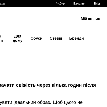
Рус
Укр
Бажання
Вхід
дажі
Мій кошик
ні
Для
Соуси
Стевія
Бренди
ти
дому
рачати свіжість через кілька годин після
сувати ідеальний образ. Щоб цього не