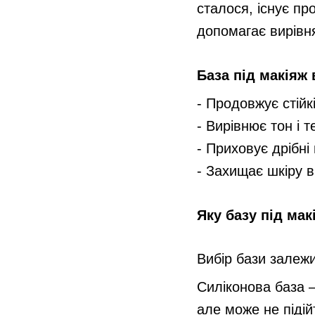
сталося, існує пр
допомагає вирівня
База під макіяж
- Продовжує стійк
- Вирівнює тон і 
- Приховує дрібні
- Захищає шкіру в
Яку базу під мак
Вибір бази залежи
Силіконова база –
але може не підій