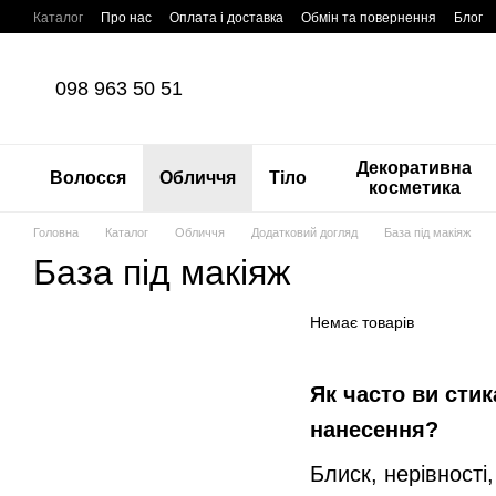
Перейти до основного контенту
Каталог
Про нас
Оплата і доставка
Обмін та повернення
Блог
098 963 50 51
Декоративна
Волосся
Обличчя
Тіло
косметика
Головна
Каталог
Обличчя
Додатковий догляд
База під макіяж
База під макіяж
Немає товарів
Як часто ви стик
нанесення?
Блиск, нерівності