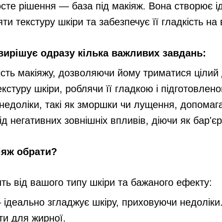
осте рішення — база під макіяж. Вона створює і
ти текстуру шкіри та забезпечує її гладкість на 
 вирішує одразу кілька важливих завдань:
ість макіяжу, дозволяючи йому триматися цілий 
текстуру шкіри, роблячи її гладкою і підготовле
 недоліки, такі як зморшки чи лущення, допома
ід негативних зовнішніх впливів, діючи як бар'є
іяж обрати?
ть від вашого типу шкіри та бажаного ефекту:
 ідеально згладжує шкіру, приховуючи недоліки
ти для жирної.