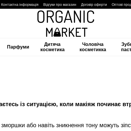
Контактна інформація
Відгуки про магазин
Договір оферти
Оптові про
Дитяча
Чоловіча
Зуб
Парфуми
косметика
косметикка
пас
аєтесь із ситуацією, коли макіяж починає вт
, зморшки або навіть зникнення тону можуть зіп