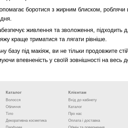
опомагає боротися з жирним блиском, роблячи ш
 дня.
безпечує живлення та зволоження, підходить дл
яжу краще триматися та лягати рівніше.
 базу під макіяж, ви не тільки продовжите стій
муючи впевненість у своїй зовнішності на весь д
Каталог
Клієнтам
Волосся
Вхід до кабінету
Обличчя
Каталог
Тіло
Про нас
Декоративна косметика
Оплата і доставка
Парфуми
Обмін та повернення