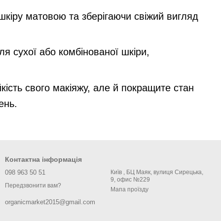
кіру матовою та зберігаючи свіжий вигляд
я сухої або комбінованої шкіри,
кість свого макіяжу, але й покращите стан
ень.
Контактна інформація
098 963 50 51
Київ , БЦ Маяк, вулиця Сирецька,
9, офис №229
Передзвонити вам?
Мапа проїзду
organicmarket2015@gmail.com