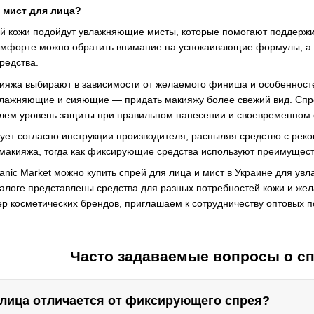
 мист для лица?
ой кожи подойдут увлажняющие мисты, которые помогают поддерж
комфорте можно обратить внимание на успокаивающие формулы, а 
редства.
ияжа выбирают в зависимости от желаемого финиша и особеннос
влажняющие и сияющие — придать макияжу более свежий вид. Спр
лем уровень защиты при правильном нанесении и своевременном 
ует согласно инструкции производителя, распыляя средство с ре
х макияжа, тогда как фиксирующие средства используют преимущес
anic Market можно купить спрей для лица и мист в Украине для увл
талоге представлены средства для разных потребностей кожи и же
косметических брендов, приглашаем к сотрудничеству оптовых по
Часто задаваемые вопросы о сп
 лица отличается от фиксирующего спрея?