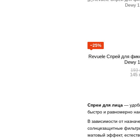
−25%
Revuele Спрей для фик
Dewy 1
193 
145 
Спреи для лица
— удобн
быстро и равномерно нан
В зависимости от назна
солнцезащитные фильтры
матовый эффект, естеств