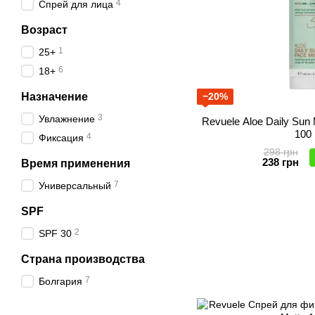
4
Спрей для лица
Возраст
1
25+
6
18+
Назначение
−20%
3
Увлажнение
Revuele Aloe Daily Su
100
4
Фиксация
298 грн
238 грн
Время применения
7
Универсальный
SPF
2
SPF 30
Страна производства
7
Болгария