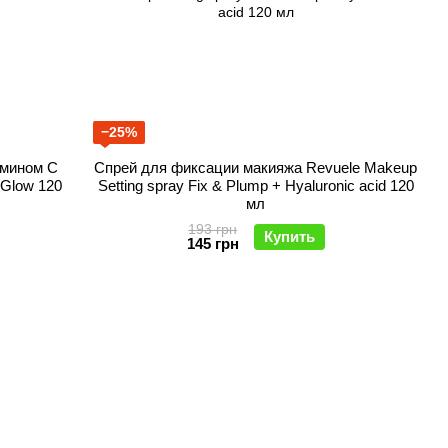
−25%
амином C
Спрей для фиксации макияжа Revuele Makeup
 Glow 120
Setting spray Fix & Plump + Hyaluronic acid 120
мл
193 грн
Купить
145 грн