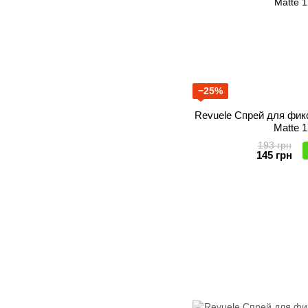
−25%
Revuele Спрей для фик
Matte 
193 грн
145 грн