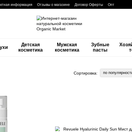
актная информация
Отзывы о магазине
Договор Оферты
Опт
Детская
Мужская
Зубные
Хозя
ухи
косметика
косметика
пасты
по популярност
Сортировка: