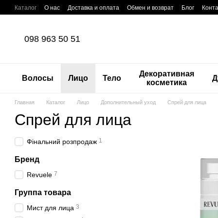
Перейти к основному контенту
Каталог
О нас
Доставка и оплата
Обмен и возврат
Блог
Конт
098 963 50 51
Декоративная
Волосы
Лицо
Тело
Д
косметика
Главная
Каталог
Лицо
Дополнительный уход
Спрей для лица
Спрей для лица
1
Фінальний розпродаж
Бренд
7
Revuele
Группа товара
3
Мист для лица