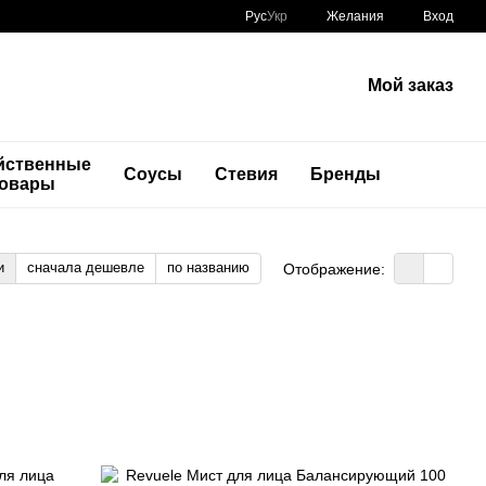
Рус
Укр
Желания
Вход
Мой заказ
йственные
Соусы
Стевия
Бренды
товары
и
сначала дешевле
по названию
Отображение: