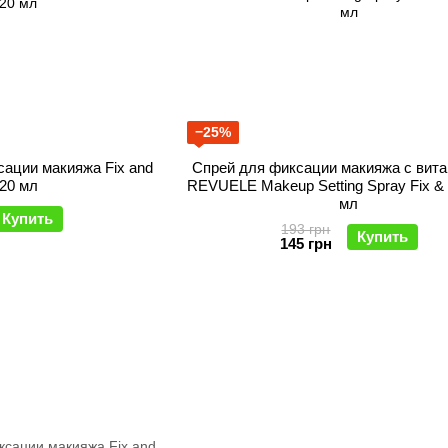
−25%
сации макияжа Fix and
Спрей для фиксации макияжа с вит
120 мл
REVUELE Makeup Setting Spray Fix &
мл
Купить
193 грн
Купить
145 грн