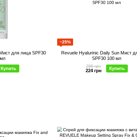
−25%
n Мист для лица SPF30
Revuele Hyalurinic Daily Sun Мист 
 мл
SPF30 100 мл
298 грн
Купить
Купить
224 грн