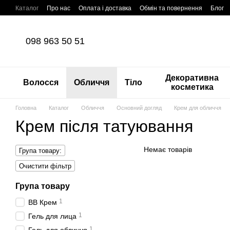
Перейти до основного контенту
Каталог
Про нас
Оплата і доставка
Обмін та повернення
Блог
098 963 50 51
Декоративна
Волосся
Обличчя
Тіло
косметика
Головна
Каталог
Обличчя
Основний догляд
Крем для обличчя
Крем після татуювання
Немає товарів
Група товару:
Очистити фільтр
Група товару
1
ВВ Крем
1
Гель для лица
1