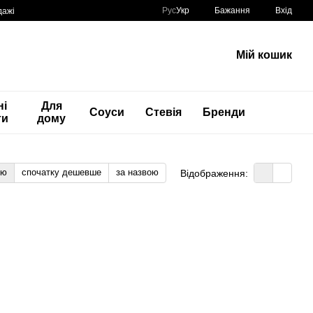
Рус
Укр
Бажання
Вхід
дажі
Мій кошик
ні
Для
Соуси
Стевія
Бренди
ти
дому
тю
спочатку дешевше
за назвою
Відображення: