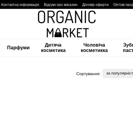
Контактна інформація
Відгуки про магазин
Договір оферти
Оптові про
Дитяча
Чоловіча
Зуб
Парфуми
косметика
косметикка
пас
за популярніс
Сортування: