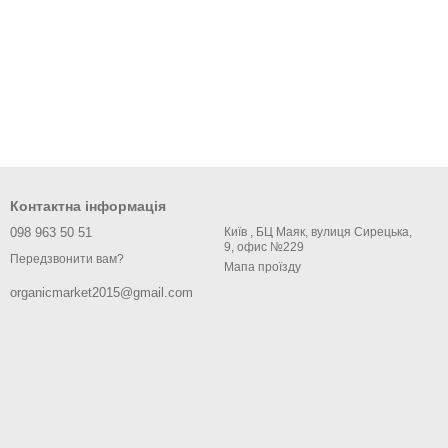
Контактна інформація
098 963 50 51
Київ , БЦ Маяк, вулиця Сирецька,
9, офис №229
Передзвонити вам?
Мапа проїзду
organicmarket2015@gmail.com